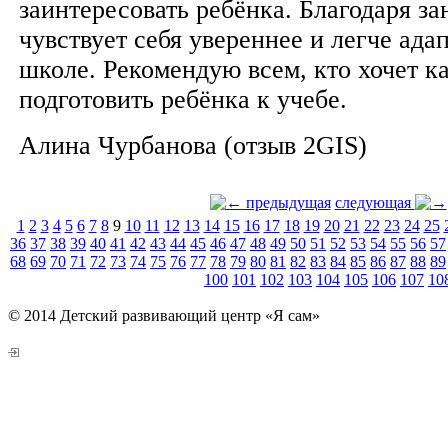
заинтересовать ребёнка. Благодаря з
чувствует себя увереннее и легче ада
школе. Рекомендую всем, кто хочет к
подготовить ребёнка к учебе.
Алина Чурбанова (отзыв 2GIS)
предыдущая
следующая
1
2
3
4
5
6
7
8
9
10
11
12
13
14
15
16
17
18
19
20
21
22
23
24
25
36
37
38
39
40
41
42
43
44
45
46
47
48
49
50
51
52
53
54
55
56
57
68
69
70
71
72
73
74
75
76
77
78
79
80
81
82
83
84
85
86
87
88
89
100
101
102
103
104
105
106
107
10
© 2014 Детский развивающий центр «Я сам»