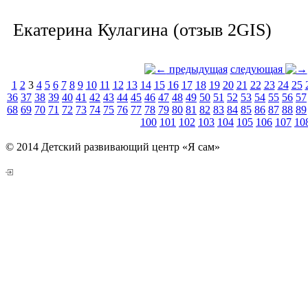
Екатерина Кулагина (отзыв 2GIS)
предыдущая
следующая
1
2
3
4
5
6
7
8
9
10
11
12
13
14
15
16
17
18
19
20
21
22
23
24
25
36
37
38
39
40
41
42
43
44
45
46
47
48
49
50
51
52
53
54
55
56
57
68
69
70
71
72
73
74
75
76
77
78
79
80
81
82
83
84
85
86
87
88
89
100
101
102
103
104
105
106
107
10
© 2014 Детский развивающий центр «Я сам»