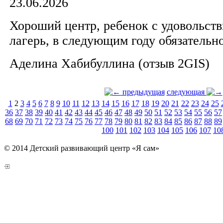
23.06.2026
Хороший центр, ребенок с удовольст
лагерь, в следующим году обязательн
Аделина Хабибуллина (отзыв 2GIS)
предыдущая
следующая
1
2
3
4
5
6
7
8
9
10
11
12
13
14
15
16
17
18
19
20
21
22
23
24
25
36
37
38
39
40
41
42
43
44
45
46
47
48
49
50
51
52
53
54
55
56
57
68
69
70
71
72
73
74
75
76
77
78
79
80
81
82
83
84
85
86
87
88
89
100
101
102
103
104
105
106
107
10
© 2014 Детский развивающий центр «Я сам»