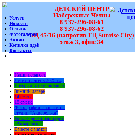
ДЕТСКИЙ ЦЕНТР
Набережные Челны
Услуги
8 937-296-08-61
Новости
8 937-296-08-62
Отзывы
Фотогалерея
БЦ 45/16 (напротив ТЦ Sunrise City)
Акции
этаж 3, офис 34
Копилка идей
Контакты
Вам перезвонить?
Наши педагоги
Летний лагерь 2025 год
Лагерь для первоклашек
Зимний лагерь
14 смена
18 смена
Фотографии с занятий в
студии "Акварелька"
Работы детей изостудии
"Акварелька"
Вместе с мамой
Подготовка к школе