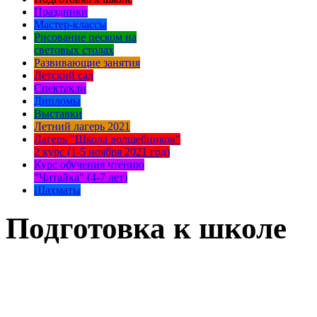
Праздники
Мастер-классы
Рисование песком на
световых столах
Развивающие занятия
Детский сад
Спектакли
Дипломы
Выставки
Летний лагерь 2021
Лагерь "Школа волшебников"
2 курс (1-5 ноября 2021 год)
Курс обучения чтению
"Читайка" (4-7 лет)
Шахматы
Подготовка к школе