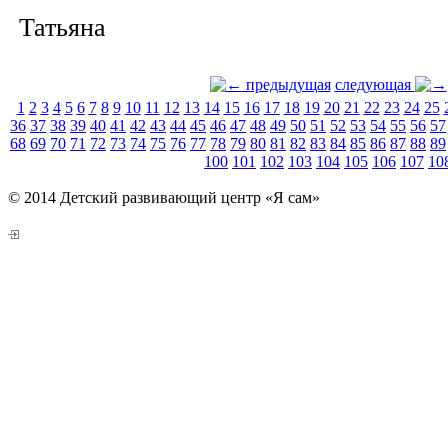
Татьяна
предыдущая
следующая
1
2
3
4
5
6
7
8
9
10
11
12
13
14
15
16
17
18
19
20
21
22
23
24
25
36
37
38
39
40
41
42
43
44
45
46
47
48
49
50
51
52
53
54
55
56
57
68
69
70
71
72
73
74
75
76
77
78
79
80
81
82
83
84
85
86
87
88
89
100
101
102
103
104
105
106
107
10
© 2014 Детский развивающий центр «Я сам»