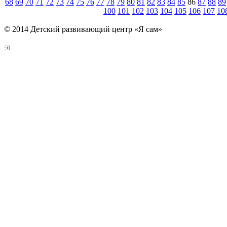
68
69
70
71
72
73
74
75
76
77
78
79
80
81
82
83
84
85
86
87
88
89
100
101
102
103
104
105
106
107
10
© 2014 Детский развивающий центр «Я сам»