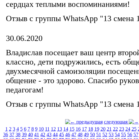
сердцах теплыми воспоминаниями!
Отзыв с группы WhatsApp "13 смена 
30.06.2020
Владислав посещает ваш центр второй
классно, дети подружились, есть общ
двухмесячной самоизоляции посещени
общение - это здорово. Спасибо руко
педагогам!
Отзыв с группы WhatsApp "13 смена 
предыдущая
следующая
1
2
3
4
5
6
7
8
9
10
11
12
13
14
15
16
17
18
19
20
21
22
23
24
25
36
37
38
39
40
41
42
43
44
45
46
47
48
49
50
51
52
53
54
55
56
57