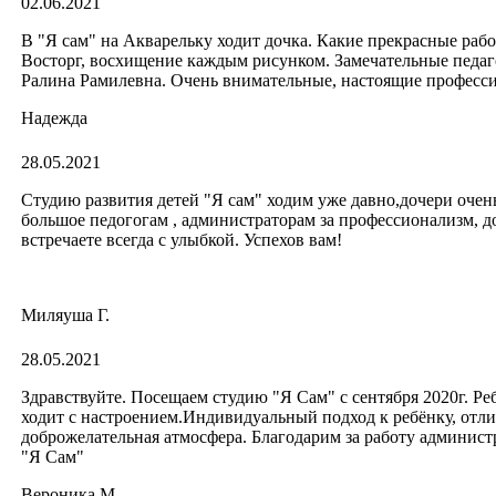
02.06.2021
В "Я сам" на Акварельку ходит дочка. Какие прекрасные раб
Восторг, восхищение каждым рисунком. Замечательные педа
Ралина Рамилевна. Очень внимательные, настоящие професс
Надежда
28.05.2021
Студию развития детей "Я сам" ходим уже давно,дочери очен
большое педогогам , администраторам за профессионализм, д
встречаете всегда с улыбкой. Успехов вам!
Миляуша Г.
28.05.2021
Здравствуйте. Посещаем студию "Я Сам" с сентября 2020г. Ре
ходит с настроением.Индивидуальный подход к ребёнку, отл
доброжелательная атмосфера. Благодарим за работу админист
"Я Сам"
Вероника М.