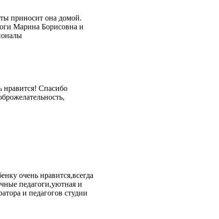
оты приносит она домой.
гоги Марина Борисовна и
ионалы
ь нравится! Спасибо
оброжелательность,
бенку очень нравится,всегда
ичные педагоги,уютная и
ратора и педагогов студии