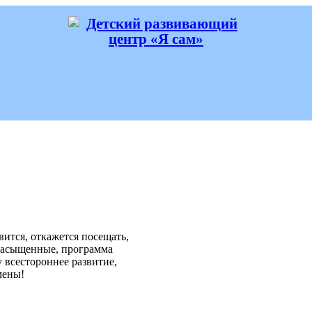
вится, откажется посещать,
 насыщенные, программа
у всестороннее развитие,
мены!