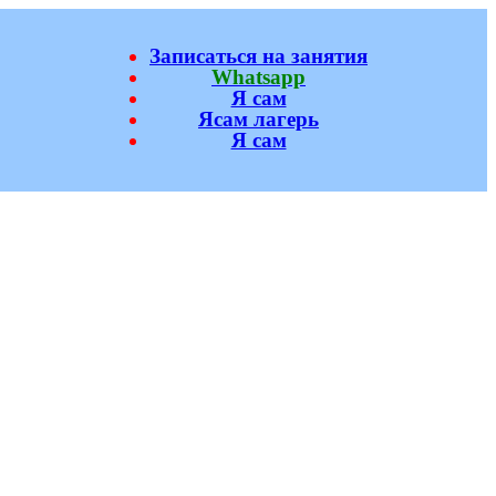
Записаться на занятия
Whatsapp
Я сам
Ясам лагерь
Я сам