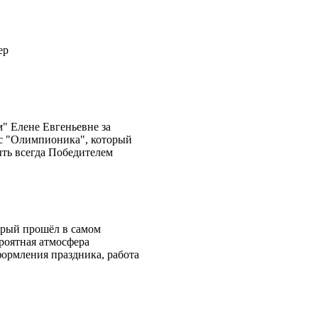
ер
" Елене Евгеньевне за
с "Олимпионика", который
ыть всегда Победителем
орый прошёл в самом
роятная атмосфера
формления праздника, работа