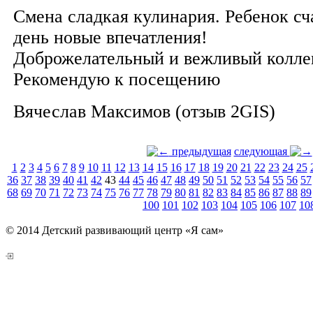
Смена сладкая кулинария. Ребенок с
день новые впечатления!
Доброжелательный и вежливый колле
Рекомендую к посещению
Вячеслав Максимов (отзыв 2GIS)
предыдущая
следующая
1
2
3
4
5
6
7
8
9
10
11
12
13
14
15
16
17
18
19
20
21
22
23
24
25
36
37
38
39
40
41
42
43
44
45
46
47
48
49
50
51
52
53
54
55
56
57
68
69
70
71
72
73
74
75
76
77
78
79
80
81
82
83
84
85
86
87
88
89
100
101
102
103
104
105
106
107
10
© 2014 Детский развивающий центр «Я сам»